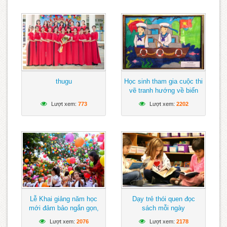
thugu
Học sinh tham gia cuộc thi
vẽ tranh hướng về biển
Đông
Lượt xem:
773
Lượt xem:
2202
Lễ Khai giảng năm học
Dạy trẻ thói quen đọc
mới đảm bảo ngắn gọn,
sách mỗi ngày
vui tươi, lành mạnh
Lượt xem:
2076
Lượt xem:
2178