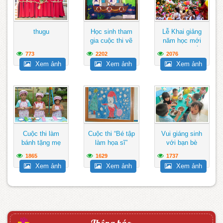
thugu
Học sinh tham
Lễ Khai giảng
gia cuộc thi vẽ
năm học mới
tranh hướng về
đảm bảo ngắn
773
2202
2076
biển Đông
gọn, vui...
Xem ảnh
Xem ảnh
Xem ảnh
Cuộc thi làm
Cuộc thi “Bé tập
Vui giáng sinh
bánh tặng mẹ
làm họa sĩ”
với bạn bè
1865
1629
1737
Xem ảnh
Xem ảnh
Xem ảnh