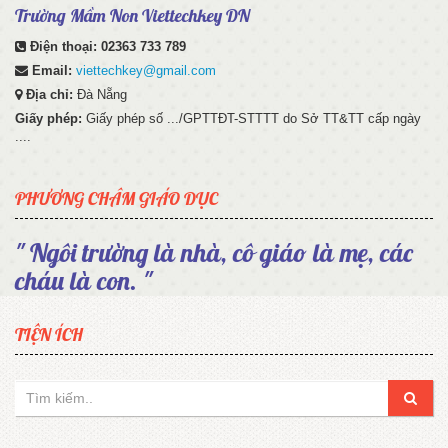
Trường Mầm Non Viettechkey DN
Điện thoại:
02363 733 789
Email:
viettechkey@gmail.com
Địa chỉ:
Đà Nẵng
Giấy phép:
Giấy phép số .../GPTTĐT-STTTT do Sở TT&TT cấp ngày
....
PHƯƠNG CHÂM GIÁO DỤC
" Ngôi trường là nhà, cô giáo là mẹ, các
cháu là con. "
TIỆN ÍCH