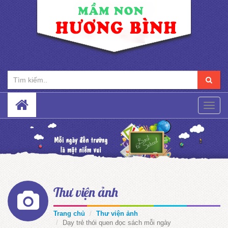
Toggle
naviga
Thư viện ảnh
Trang chủ
Thư viện ảnh
Dạy trẻ thói quen đọc sách mỗi ngày